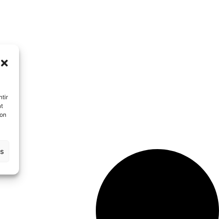
tir
nt
son
es