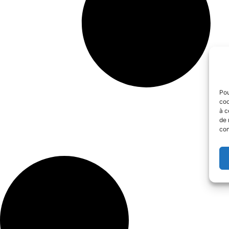
Pou
coo
à c
de 
con