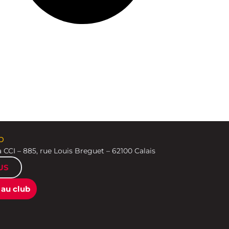
b
a CCI – 885, rue Louis Breguet – 62100 Calais
US
au club