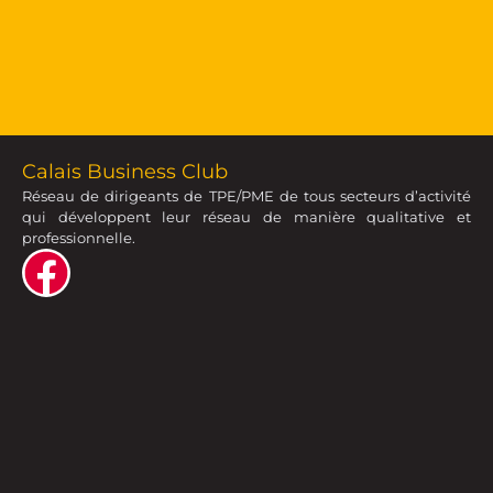
Calais Business Club
Réseau de dirigeants de TPE/PME de tous secteurs d’activité
qui développent leur réseau de manière qualitative et
professionnelle.
Contacter le Club
Carré des Affaires de la CCI – 885, rue Louis Breguet – 62100
Calais
CONTACTEZ-NOUS
Comment adhérer au club