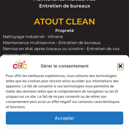
‪Entretien de bureaux
ATOUT CLEAN
Propreté
Nettoyage Industriel • Vitrerie
Maintenance multiservice • Entretien de bureaux
‪Remise en état après travaux ou sinistre • Entretien de vos
espaces verts
Gérer le consentement
Des Équipes d’agents de propreté qualifiés en intervention
7j/7
Pour offrir les meilleures expériences, nous utilisons des technologies
Pour : Particuliers – Copropriétés – Collectivités –
telles que les cookies pour stocker et/ou accéder aux informations des
Commerces – Bureaux – Industries
appareils. Le fait de consentir à ces technologies nous permettra de
traiter des données telles que le comportement de navigation ou les ID
uniques sur ce site. Le fait de ne pas consentir ou de retirer son
consentement peut avoir un effet négatif sur certaines caractéristiques
et fonctions.
Accepter