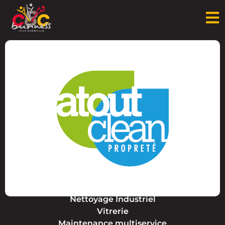
Nettoyage Industriel
‪Vitrerie
‪Maintenance multiservice